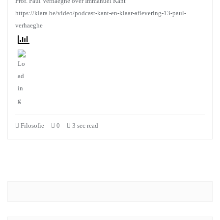
Prof. Paul Verhaeghe over Immanuel Kant
https://klara.be/video/podcast-kant-en-klaar-aflevering-13-paul-
verhaeghe
Filosofie
0
3 sec read